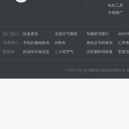
站长工具
分销推广
热门接口：
快递查询
全国天气预报
车辆尾号限行
ISB
免费接口：
手机归属地查询
IP查询
身份证号码查询
汇率
数据集：
机动车环保信息
二十四节气
汽车燃料消耗量
彩票
© 2015-2025 杭州极速互联科技有限公司