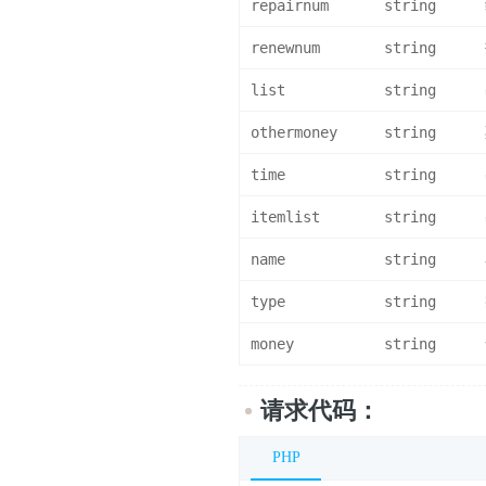
repairnum
string
renewnum
string
list
string
othermoney
string
time
string
itemlist
string
name
string
type
string
money
string
请求代码：
PHP