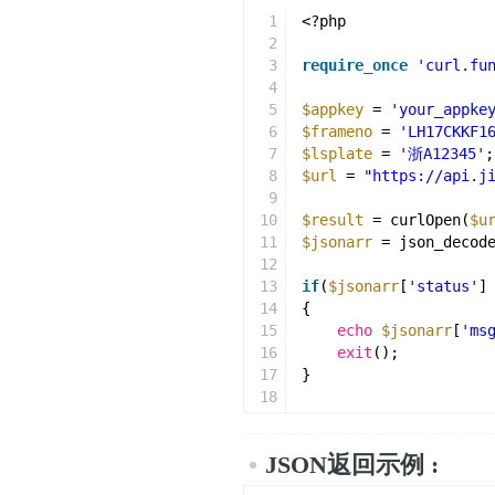
1
<?php
2
3
require_once
'curl.fu
4
5
$appkey
= 
'your_appke
6
$frameno
= 
'LH17CKKF1
7
$lsplate
= 
'浙A12345'
;
8
$url
= 
"https://api.j
9
10
$result
= curlOpen(
$u
11
$jsonarr
= json_decod
12
13
if
(
$jsonarr
[
'status'
]
14
{
15
echo
$jsonarr
[
'ms
16
exit
();
17
}
18
19
$result
= 
$jsonarr
[
'r
20
echo
$result
[
'lsplate
JSON返回示例 :
21
22
foreach
(
$result
[
'list