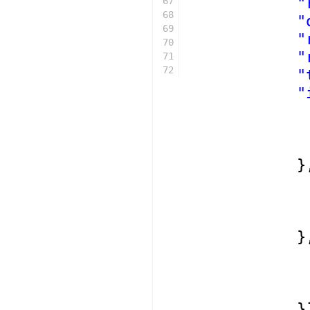
"
67
68
"
69
"
70
"
71
72
"
"
}
}
}