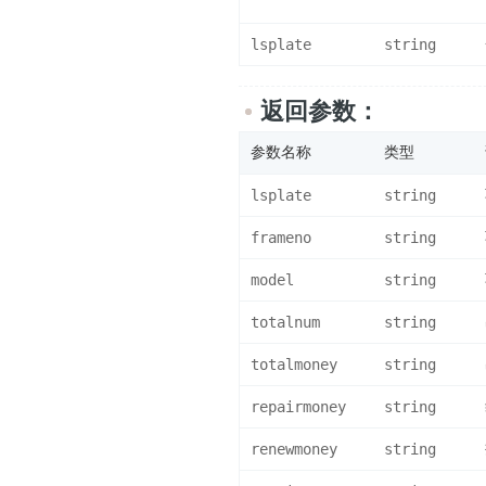
lsplate
string
返回参数：
参数名称
类型
lsplate
string
frameno
string
model
string
totalnum
string
totalmoney
string
repairmoney
string
renewmoney
string