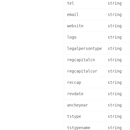
tel
string
email
string
website
string
logo
string
legalpersontype
string
regcapitalcn
string
regcapitalcur
string
reccap
string
revdate
string
ancheyear
string
tstype
string
tstypename
string