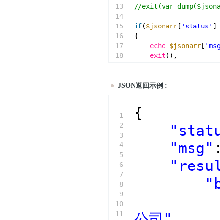
13
//exit(var_dump($json
14
15
if
(
$jsonarr
[
'status'
]
16
{
17
echo
$jsonarr
[
'ms
18
exit
();
19
}
20
21
$result
= 
$jsonarr
[
'r
JSON返回示例 :
22
//var_dump($result);
23
$basic
= 
$result
[
'bas
{
24
$keyperson
= 
$result
[
1
25
$changerecord
= 
$resu
2
"stat
26
$shareholder
= 
$resul
3
"msg"
27
4
28
echo
$basic
[
'name'
].
'
5
"resu
29
echo
$basic
[
'regorgan
6
30
echo
$basic
[
'status'
]
7
"
31
8
32
foreach
(
$keyperson
as
9
33
{
10
34
echo
$val
[
'name'
]
11
公司"
,