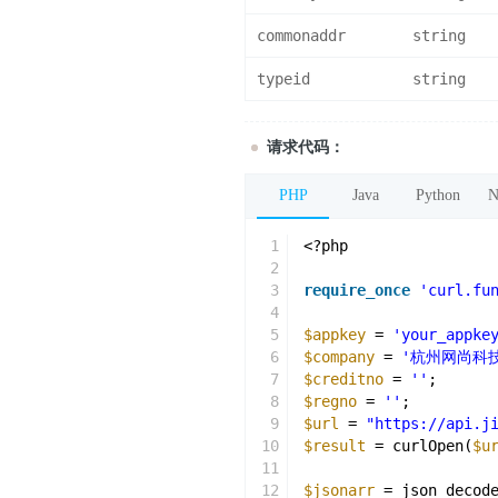
commonaddr
string
typeid
string
请求代码：
PHP
Java
Python
N
1
<?php
2
3
require_once
'curl.fu
4
5
$appkey
= 
'your_appke
6
$company
= 
'杭州网尚科
7
$creditno
= 
''
;
8
$regno
= 
''
;
9
$url
= 
"https://api.j
10
$result
= curlOpen(
$u
11
12
$jsonarr
= json_decod