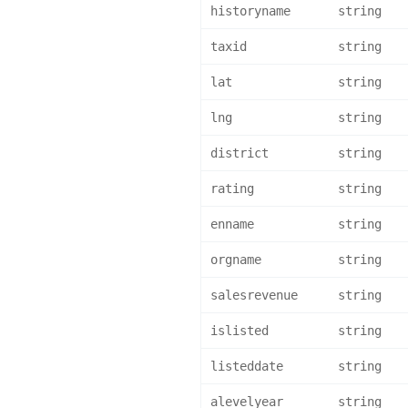
historyname
string
taxid
string
lat
string
lng
string
district
string
rating
string
enname
string
orgname
string
salesrevenue
string
islisted
string
listeddate
string
alevelyear
string