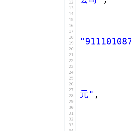
35
}
12
36
13
37
foreach
(
$changerecord
14
38
{
15
39
echo
$val
[
'name'
]
16
40
}
17
41
18
"91110108
42
foreach
(
$shareholder
19
43
{
20
44
echo
$val
[
'name'
]
21
45
}
22
23
24
25
26
27
元"
,
28
29
30
31
32
33
34