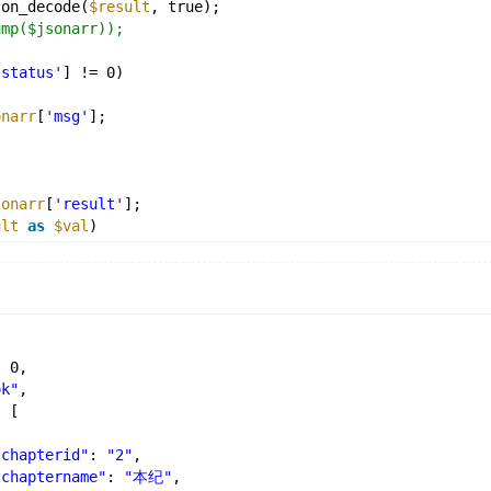
son_decode(
$result
, true);
ump($jsonarr));
'status'
] != 0)
onarr
[
'msg'
];
sonarr
[
'result'
];
ult
as
$val
)
l
[
'chapterid'
].
' '
.
$val
[
'chaptername'
].
' '
.
$val
[
'parenti
ray
(
$val
[
'list'
]))
ach
(
$val
[
'list'
] 
as
$k
=>
$v
)
: 0,
echo
$v
[
'detailid'
].
' '
.
$v
[
'name'
].
'<br>'
;
ok"
,
: [
 
"chapterid"
: 
"2"
,
"chaptername"
: 
"本纪"
,