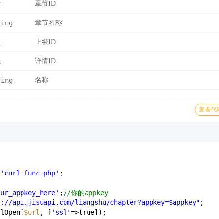
t
章节ID
ring
章节名称
t
上级ID
t
详情ID
ring
名称
查看代
'curl.func.php'
;
our_appkey_here'
;
//你的appkey
s://api.jisuapi.com/liangshu/chapter?appkey=$appkey"
;
rlOpen(
$url
, [
'ssl'
=>true]);