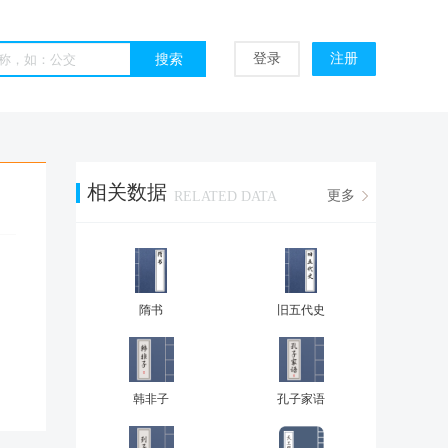
登录
注册
相关数据
更多
RELATED DATA
隋书
旧五代史
韩非子
孔子家语