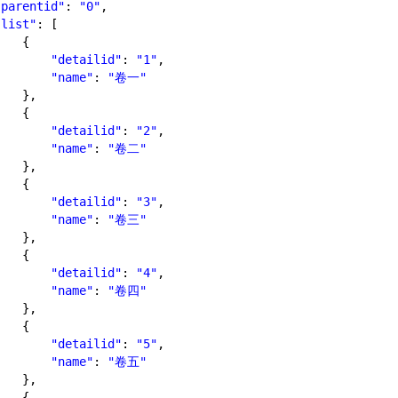
"parentid"
: 
"0"
,
"list"
: [
{
"detailid"
: 
"1"
,
"name"
: 
"卷一"
},
{
"detailid"
: 
"2"
,
"name"
: 
"卷二"
},
{
"detailid"
: 
"3"
,
"name"
: 
"卷三"
},
{
"detailid"
: 
"4"
,
"name"
: 
"卷四"
},
{
"detailid"
: 
"5"
,
"name"
: 
"卷五"
},
{