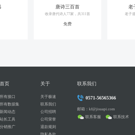
书
唐诗三百首
老
收录唐代诗人77家，共311首
老子
免费
首页
关于
联系我们
所有接口
关于极速
0571-56565366
所有数据集
联系我们
邮箱：kf@jisuapi.com
新闻动态
公司招聘
联系客服
联系技术
站长工具
公司荣誉
分销推广
退款规则
隐私条款