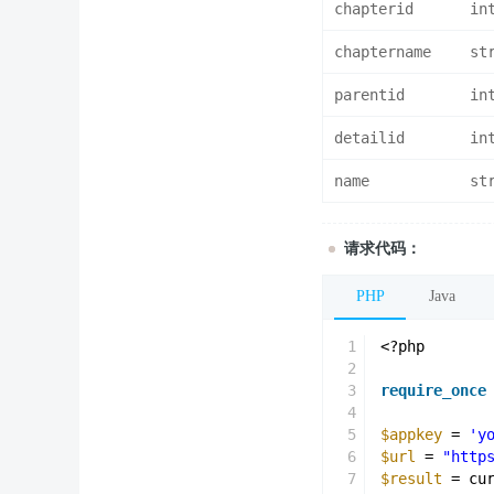
chapterid
in
chaptername
st
parentid
in
detailid
in
name
st
请求代码：
PHP
Java
1
<?php
2
3
require_once
4
5
$appkey
= 
'y
6
$url
= 
"http
7
$result
= cu