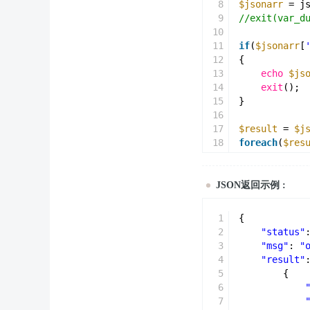
8
$jsonarr
= j
9
//exit(var_d
10
11
if
(
$jsonarr
[
12
{
13
echo
$js
14
exit
();
15
}
16
17
$result
= 
$j
18
foreach
(
$res
19
{
20
echo
$va
21
if
(
is_ar
JSON返回示例 :
22
{
23
fore
1
{
24
{
2
"status"
25
3
"msg"
: 
"
26
}
4
"result"
27
}       
5
{
28
}
6
7