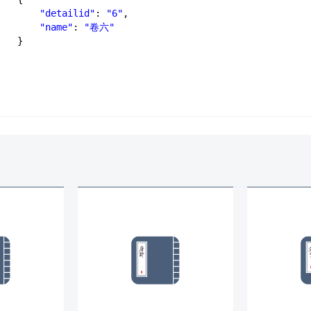
"detailid"
: 
"6"
,
"name"
: 
"卷六"
}
]