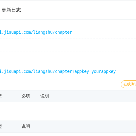
更新日志
i.jisuapi.com/liangshu/chapter
i.jisuapi.com/liangshu/chapter?appkey=yourappkey
在线测
型
必填
说明
型
说明