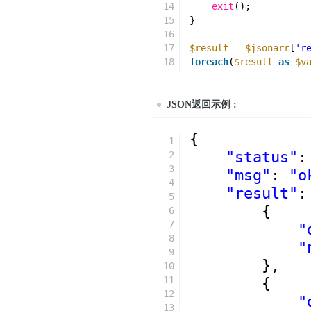
14
exit
();
15
}
16
17
$result
= 
$jsonarr
[
'r
18
foreach
(
$result
as
$v
19
{
20
echo
$val
[
'detail
21
}
JSON返回示例 :
{
1
"status"
:
2
3
"msg"
: 
"o
4
"result"
:
5
{
6
7
"
8
"
9
},
10
11
{
12
"
13