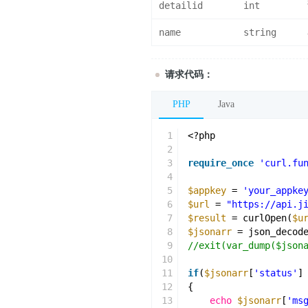
detailid
int
name
string
请求代码：
PHP
Java
1
<?php
2
3
require_once
'curl.fu
4
5
$appkey
= 
'your_appke
6
$url
= 
"https://api.j
7
$result
= curlOpen(
$u
8
$jsonarr
= json_decod
9
//exit(var_dump($json
10
11
if
(
$jsonarr
[
'status'
]
12
{
13
echo
$jsonarr
[
'ms