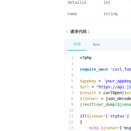
detailid
int
name
string
请求代码：
PHP
Java
1
<?php
2
3
require_once
'curl.fu
4
5
$appkey
= 
'your_appke
6
$url
= 
"https://api.j
7
$result
= curlOpen(
$u
8
$jsonarr
= json_decod
9
//exit(var_dump($json
10
11
if
(
$jsonarr
[
'status'
]
12
{
13
echo
$jsonarr
[
'ms