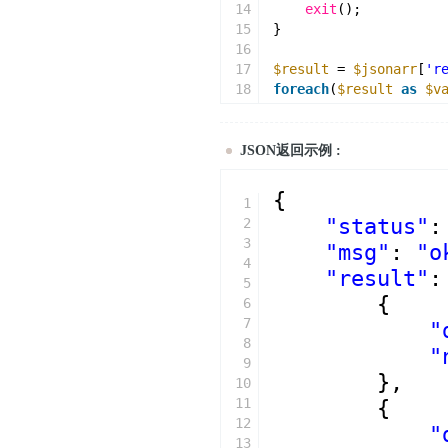
14
exit
();
15
}
16
17
$result
= 
$jsonarr
[
'r
18
foreach
(
$result
as
$v
19
{
20
echo
$val
[
'detail
21
}
JSON返回示例 :
{
1
"status"
:
2
3
"msg"
: 
"o
4
"result"
:
5
{
6
7
"
8
"
9
},
10
11
{
12
"
13