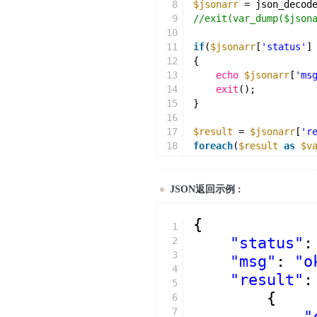
8
$jsonarr
= json_decod
9
//exit(var_dump($json
10
11
if
(
$jsonarr
[
'status'
]
12
{
13
echo
$jsonarr
[
'ms
14
exit
();
15
}
16
17
$result
= 
$jsonarr
[
'r
18
foreach
(
$result
as
$v
19
{
20
echo
$val
[
'chapte
21
if
(
is_array
(
$val
[
JSON返回示例 :
22
{
23
foreach
(
$val
[
{
1
24
{
"status"
:
2
25
echo
$v
[
'
3
"msg"
: 
"o
26
}
4
27
}        
"result"
:
5
28
}
{
6
7
"