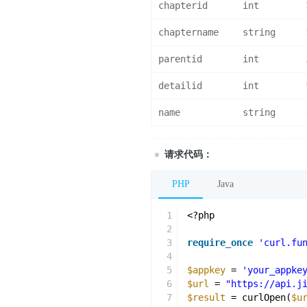
chapterid
int
chaptername
string
parentid
int
detailid
int
name
string
请求代码：
PHP
Java
1
<?php
2
3
require_once
'curl.fu
4
5
$appkey
= 
'your_appke
6
$url
= 
"https://api.j
7
$result
= curlOpen(
$u