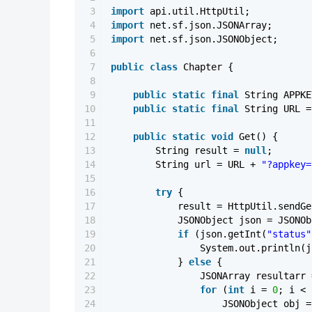
3
import
api.util.HttpUtil;
4
import
net.sf.json.JSONArray;
5
import
net.sf.json.JSONObject;
6
7
public
class
Chapter {
8
9
public
static
final
String APPK
10
public
static
final
String URL 
11
12
public
static
void
Get() {
13
String result =
null
;
14
String url = URL +
"?appkey=
15
16
try
{
17
result = HttpUtil.sendG
18
JSONObject json = JSONOb
19
if
(json.getInt(
"status"
20
System.out.println(j
21
}
else
{
22
JSONArray resultarr 
23
for
(
int
i =
0
; i < 
24
JSONObject obj =