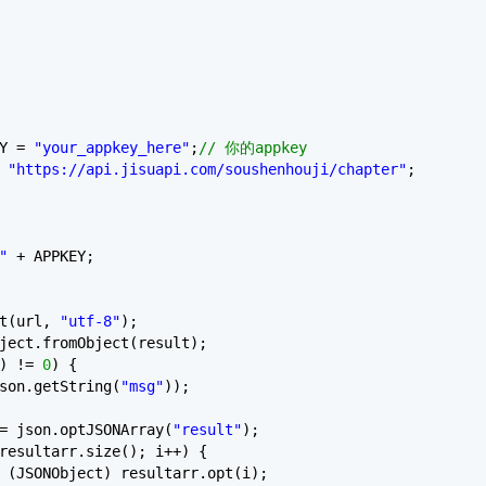
EY =
"your_appkey_here"
;
// 你的appkey
=
"https://api.jisuapi.com/soushenhouji/chapter"
;
"
+ APPKEY;
et(url,
"utf-8"
);
ject.fromObject(result);
) !=
0
) {
son.getString(
"msg"
));
= json.optJSONArray(
"result"
);
resultarr.size(); i++) {
 (JSONObject) resultarr.opt(i);