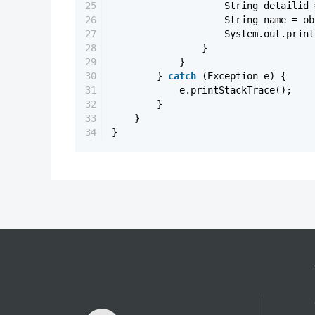
25
String detailid 
26
String name = ob
27
System.out.prin
28
}
29
}
30
}
catch
(Exception e) {
31
e.printStackTrace();
32
}
33
}
34
}