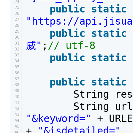
24
public
static
25
26
"https://api.jisua
27
28
public
static
29
30
威"
;
// utf-8
31
32
public
static
33
34
35
36
public
static
37
38
39
String re
40
41
String ur
42
43
"&keyword="
+ URL
44
45
+
"&isdetailed="
46