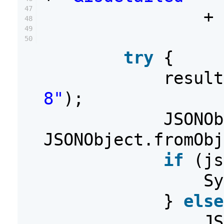
47
+ 
48
49
50
try
{
resul
8"
);
JSONOb
JSONObject.fromObj
if
(js
Sy
}
else
JS