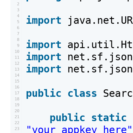
2
3
4
import
java.net.UR
5
6
7
8
import
api.util.Ht
9
10
import
net.sf.json
11
12
import
net.sf.json
13
14
15
16
public
class
Searc
17
18
19
20
public
static
21
22
"your_appkey_here"
23