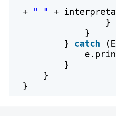
+
" "
+ interpreta
}
}
}
catch
(E
e.prin
}
}
}