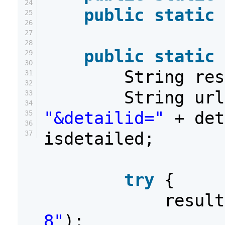
24
public
static
25
26
27
28
public
static
29
30
String re
31
32
String ur
33
34
"&detailid="
+ de
35
36
isdetailed;
37
try
{
resul
8"
);