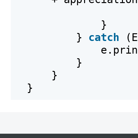
}
}
catch
(E
e.prin
}
}
}