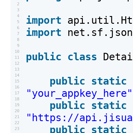
2
3
4
import
api.util.Ht
5
6
import
net.sf.json
7
8
9
10
public
class
Detai
11
12
13
14
public
static
15
16
"your_appkey_here"
17
18
public
static
19
20
"https://api.jisua
21
22
public
static
23