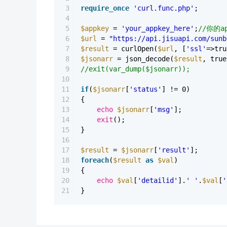
3
require_once
'curl.func.php'
;
4
5
$appkey
=
'your_appkey_here'
;
//你的ap
6
$url
=
"https://api.jisuapi.com/sunb
7
$result
= curlOpen(
$url
, [
'ssl'
=>tru
8
$jsonarr
= json_decode(
$result
, true
9
//exit(var_dump($jsonarr));
10
11
if
(
$jsonarr
[
'status'
] != 0)
12
{
13
echo
$jsonarr
[
'msg'
];
14
exit
();
15
}
16
17
$result
=
$jsonarr
[
'result'
];
18
foreach
(
$result
as
$val
)
19
{
20
echo
$val
[
'detailid'
].
' '
.
$val
[
'
21
}