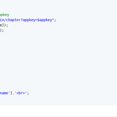
pkey
in/chapter?appkey=$appkey"
;
e]);
);
name'
].
'<br>'
;