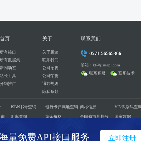
首页
关于
联系我们
所有接口
关于极速
0571-56565366
所有数据集
联系我们
邮箱：kf@jisuapi.com
新闻动态
公司招聘
联系客服
联系技术
站长工具
公司荣誉
分销推广
退款规则
隐私条款
行
ISBN书号查询
银行卡归属地查询
商标信息
VIN识别码查
查询
汇率查询
黄金价格
全国省市县划分
国家数据
耗量
彩票历史数据
驾考题库
菜谱大全
历史天气
海量免费API接口服务
立即注册