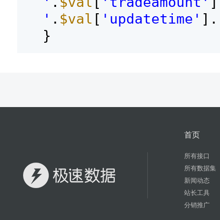
'
.
$val
[
'tradeamount'
]
'
.
$val
[
'updatetime'
].
}
首页
所有接口
所有数据集
新闻动态
站长工具
分销推广