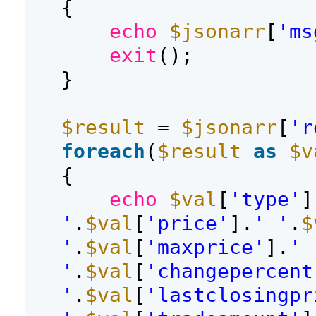
{
echo
$jsonarr
[
'ms
exit
();
}
$result
=
$jsonarr
[
'r
foreach
(
$result
as
$v
{
echo
$val
[
'type'
]
'
.
$val
[
'price'
].
' '
.
$
'
.
$val
[
'maxprice'
].
' 
'
.
$val
[
'changepercent
'
.
$val
[
'lastclosingpr