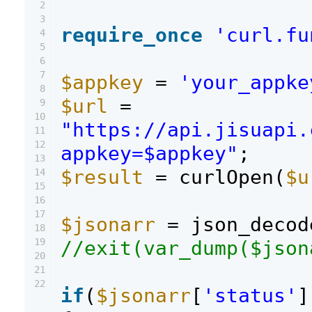
2
3
require_once
'curl.fu
4
5
6
7
$appkey
=
'your_appke
8
$url
=
9
10
"https://api.jisuapi.
11
12
appkey=$appkey"
;
13
$result
= curlOpen(
$u
14
15
16
17
$jsonarr
= json_decod
18
19
//exit(var_dump($json
20
21
22
if
(
$jsonarr
[
'status'
]