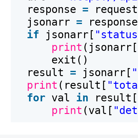
response
=
request
jsonarr
=
response
if
jsonarr[
"status
print
(jsonarr[
exit()
result
=
jsonarr[
"
print
(result[
"tota
for
val
in
result[
print
(val[
"det