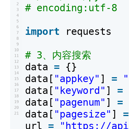
2
# encoding:utf-8
3
4
5
6
import
requests
7
8
9
10
# 3、内容搜索
11
12
data
=
{}
13
14
data[
"appkey"
]
=
"
15
16
data[
"keyword"
]
=
17
18
data[
"pagenum"
]
=
19
20
data[
"pagesize"
]
=
21
url
=
"https://api