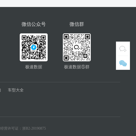
微信公众号
微信群
极速数据
极速数据⑤群
询
车型大全
经营许可证：浙B2-20190875