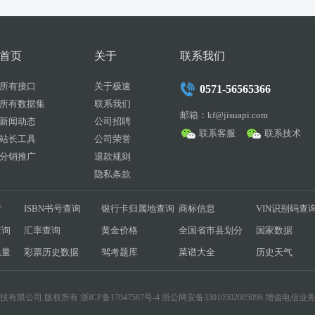
首页
关于
联系我们
所有接口
关于极速
0571-56565366
所有数据集
联系我们
邮箱：kf@jisuapi.com
新闻动态
公司招聘
联系客服
联系技术
站长工具
公司荣誉
分销推广
退款规则
隐私条款
行
ISBN书号查询
银行卡归属地查询
商标信息
VIN识别码查
查询
汇率查询
黄金价格
全国省市县划分
国家数据
耗量
彩票历史数据
驾考题库
菜谱大全
历史天气
互联科技有限公司 版权所有
浙ICP备17047587号-4
浙公网安备33010502005096 增值电信业务