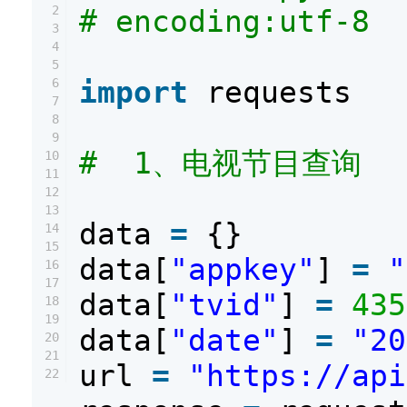
2
# encoding:utf-8
3
4
5
6
import
requests
7
8
9
# 1、电视节目查询
10
11
12
13
data
=
{}
14
15
data[
"appkey"
]
=
"
16
17
data[
"tvid"
]
=
435
18
19
data[
"date"
]
=
"20
20
21
url
=
"https://api
22