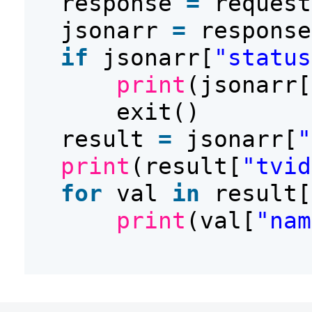
response
=
request
jsonarr
=
response
if
jsonarr[
"status
print
(jsonarr[
exit()
result
=
jsonarr[
"
print
(result[
"tvid
for
val
in
result[
print
(val[
"nam