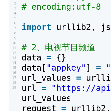
2
# encoding:utf-8
3
4
5
6
import
urllib2, js
7
8
9
10
# 2、电视节目频道
11
12
data
=
{}
13
14
data[
"appkey"
]
=
"
15
16
url_values
=
urlli
17
18
url
=
"https://api
19
url_values
request
=
urllib2.