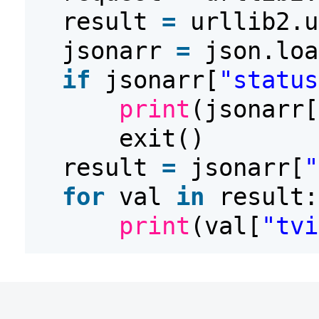
result
=
urllib2.u
jsonarr
=
json.loa
if
jsonarr[
"status
print
(jsonarr[
exit()
result
=
jsonarr[
"
for
val
in
result:
print
(val[
"tvi