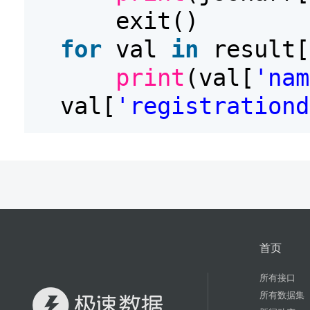
exit()
for
val
in
result[
print
(val[
'nam
val[
'registrationd
首页
所有接口
所有数据集