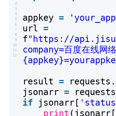
2
3
4
appkey
=
'your_app
5
6
url
=
7
8
f
"https://api.jisu
9
10
company=百度在线网络
11
12
{appkey}=yourappke
result
=
requests.
jsonarr
=
requests
if
jsonarr[
'status
print
(jsonarr[