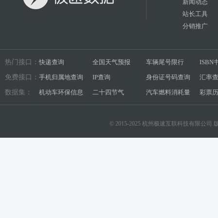
新闻动态
站长工具
分销推广
热门接口：
快递查询
全国天气预报
车辆尾号限行
ISB
免费接口：
手机归属地查询
IP查询
身份证号码查询
汇率
数据集：
机动车环保信息
二十四节气
汽车燃料消耗量
彩票
© 2015-2025 杭州极速互联科技有限公司