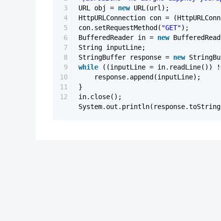
3
URL obj =
new
URL(url);
4
HttpURLConnection con = (HttpURLConn
5
con.setRequestMethod(
"GET"
);
6
BufferedReader in =
new
BufferedRead
7
String inputLine;
8
StringBuffer response =
new
StringBu
9
while
((inputLine = in.readLine()) 
10
response.append(inputLine);
11
}
12
in.close();
System.out.println(response.toString