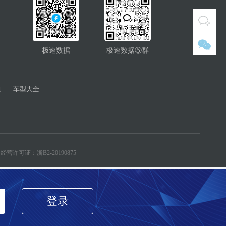
极速数据
极速数据⑤群
询
车型大全
经营许可证：浙B2-20190875
登录