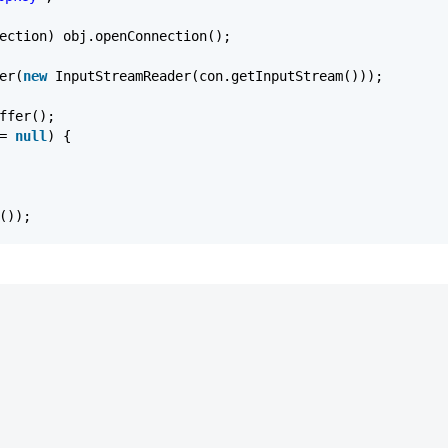
ection) obj.openConnection();
er(
new
InputStreamReader(con.getInputStream()));
ffer();
!=
null
) {
());