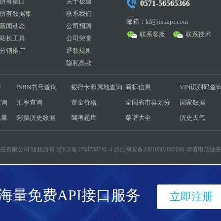
所有接口
关于极速
0571-56565366
所有数据集
联系我们
邮箱：kf@jisuapi.com
新闻动态
公司招聘
联系客服
联系技术
站长工具
公司荣誉
分销推广
退款规则
隐私条款
行
ISBN书号查询
银行卡归属地查询
商标信息
VIN识别码查
查询
汇率查询
黄金价格
全国省市县划分
国家数据
耗量
彩票历史数据
驾考题库
菜谱大全
历史天气
互联科技有限公司 版权所有
浙ICP备17047587号-4
浙公网安备33010502005096 增值电信业务
海量免费API接口服务
立即注册