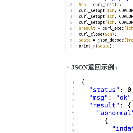
2
$ch
= curl_init();
3
curl_setopt(
$ch
, CURLO
4
curl_setopt(
$ch
, CURLO
5
curl_setopt(
$ch
, CURLO
6
$result
= curl_exec(
$c
7
curl_close(
$ch
);
8
$data
= json_decode(
$r
9
print_r(
$data
);
JSON返回示例 :
{
1
"status"
: 0
2
3
"msg"
: 
"ok"
4
"result"
: {
5
"abnormal
6
7
{
8
"inda
9