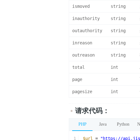
ismoved
string
inauthority
string
outauthority
string
inreason
string
outreason
string
total
int
page
int
pagesize
int
请求代码：
PHP
Java
Python
N
1
$url
= 
"https://api.j