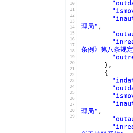
"outd
10
11
"ismo
12
"inau
13
理局"
,
14
"outa
15
16
"inre
17
条例》第八条规定
18
"outr
19
20
},
21
{
22
"inda
23
24
"outd
25
"ismo
26
"inau
27
理局"
,
28
29
"outa
"inre