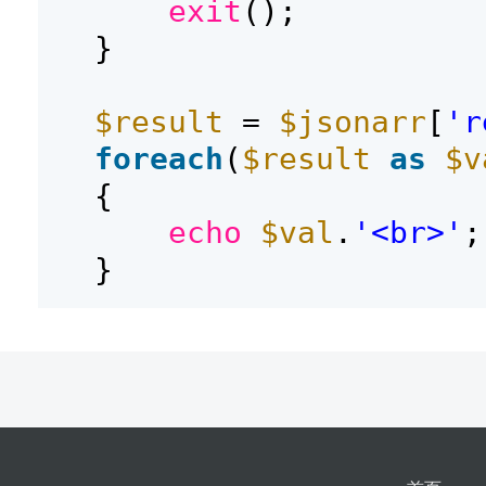
exit
();
}
$result
=
$jsonarr
[
'r
foreach
(
$result
as
$v
{
echo
$val
.
'<br>'
;
}