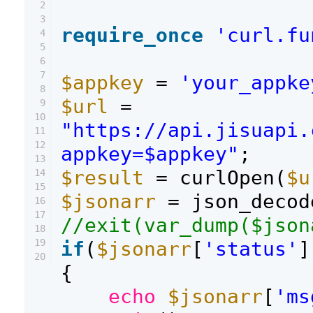
2
3
require_once
'curl.fu
4
5
6
7
$appkey
=
'your_appke
8
$url
=
9
10
"https://api.jisuapi.
11
12
appkey=$appkey"
;
13
$result
= curlOpen(
$u
14
15
$jsonarr
= json_decod
16
17
//exit(var_dump($json
18
19
if
(
$jsonarr
[
'status'
]
20
{
echo
$jsonarr
[
'ms