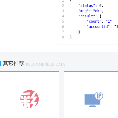
1
{
2
"status"
: 0,
3
"msg"
: 
"ok"
,
4
"result"
: {
5
"count"
: 
"1"
,
6
"accountid"
: 
"
7
}
8
}
其它推荐
RECOMMENDED DATA