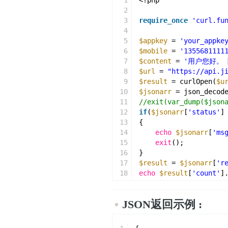
1
<?php
2
3
require_once
'curl.fu
4
5
$appkey
= 
'your_appke
6
$mobile
= 
'1355681111
7
$content
= 
'用户您好。
8
$url
= 
"https://api.j
9
$result
= curlOpen(
$u
10
$jsonarr
= json_decod
11
//exit(var_dump($json
12
if
(
$jsonarr
[
'status'
]
13
{
14
echo
$jsonarr
[
'ms
15
exit
();
16
}
17
$result
= 
$jsonarr
[
'r
18
echo
$result
[
'count'
]
JSON返回示例 :