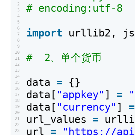
2
# encoding:utf-8
3
4
5
6
import
urllib2, js
7
8
9
10
# 2、单个货币
11
12
13
14
data
=
{}
15
16
data[
"appkey"
]
=
"
17
18
data[
"currency"
]
=
19
20
url_values
=
urlli
21
22
url
=
"https://api
23