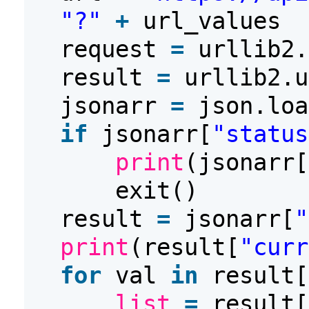
"?"
+
url_values
request
=
urllib2.
result
=
urllib2.u
jsonarr
=
json.loa
if
jsonarr[
"status
print
(jsonarr[
exit()
result
=
jsonarr[
"
print
(result[
"curr
for
val
in
result[
list
=
result[