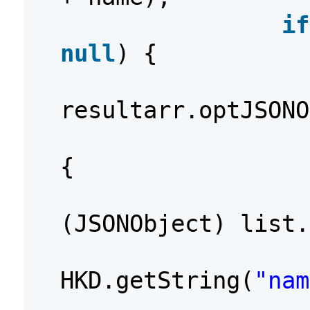
if
null
) {
resultarr.optJSONO
{
(JSONObject) list.
HKD.getString(
"nam