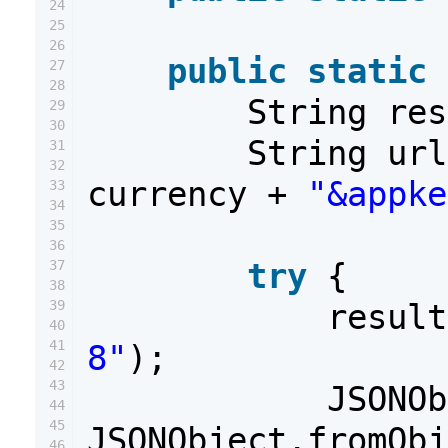
24
25
26
public
static
27
28
String re
29
30
String ur
31
32
currency +
"&appke
33
34
35
36
try
{
37
38
39
resul
40
41
8"
);
42
43
JSONOb
44
45
JSONObject.fromObj
46