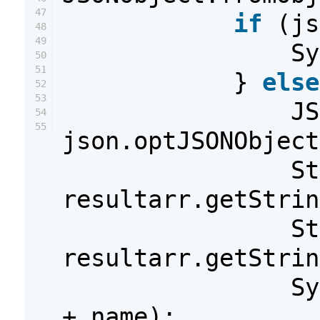
47
if
(js
48
49
Sy
50
51
}
else
52
53
JS
54
55
json.optJSONObject
St
resultarr.getStrin
St
resultarr.getStrin
S
+ name);