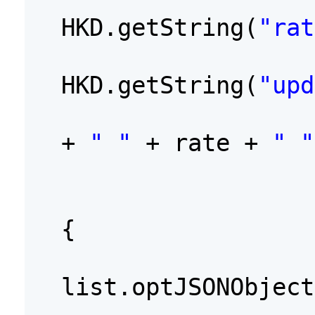
HKD.getString(
"rat
HKD.getString(
"upd
+
" "
+ rate +
" "
{
list.optJSONObject