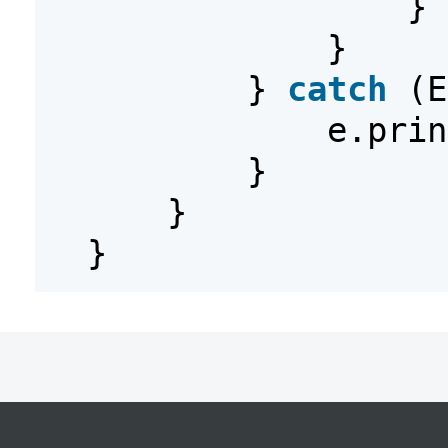
}
}
}
catch
(E
e.prin
}
}
}