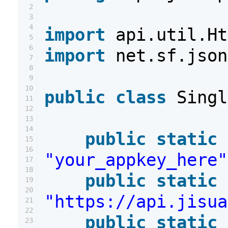
2
3
4
import
api.util.Ht
5
6
import
net.sf.json
7
8
9
10
public
class
Singl
11
12
13
14
public
static
15
16
"your_appkey_here"
17
18
public
static
19
20
"https://api.jisua
21
22
public
static
23