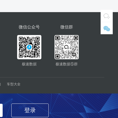
微信公众号
微信群
极速数据
极速数据⑤群
询
车型大全
登录
经营许可证：浙B2-20190875