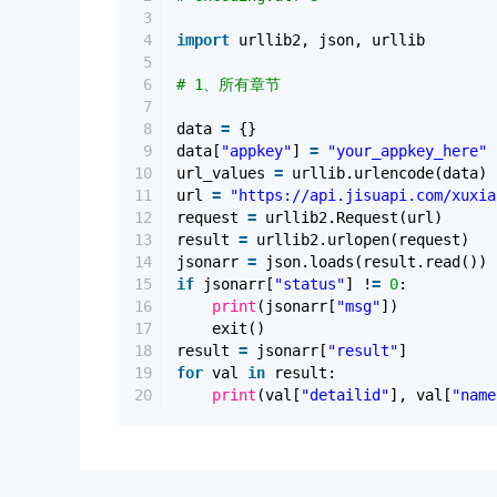
3
4
import
urllib2, json, urllib
5
6
# 1、所有章节
7
8
data
=
{}
9
data[
"appkey"
]
=
"your_appkey_here"
10
url_values
=
urllib.urlencode(data)
11
url
=
"https://api.jisuapi.com/xuxia
12
request
=
urllib2.Request(url)
13
result
=
urllib2.urlopen(request)
14
jsonarr
=
json.loads(result.read())
15
if
jsonarr[
"status"
] !
=
0
:
16
print
(jsonarr[
"msg"
])
17
exit()
18
result
=
jsonarr[
"result"
]
19
for
val
in
result:
20
print
(val[
"detailid"
], val[
"name