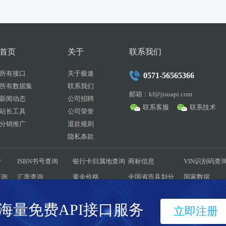
首页
关于
联系我们
所有接口
关于极速
0571-56565366
所有数据集
联系我们
邮箱：kf@jisuapi.com
新闻动态
公司招聘
联系客服
联系技术
站长工具
公司荣誉
分销推广
退款规则
隐私条款
行
ISBN书号查询
银行卡归属地查询
商标信息
VIN识别码查
查询
汇率查询
黄金价格
全国省市县划分
国家数据
耗量
彩票历史数据
驾考题库
菜谱大全
历史天气
海量免费API接口服务
立即注册
互联科技有限公司 版权所有
浙ICP备17047587号-4
浙公网安备33010502005096 增值电信业务