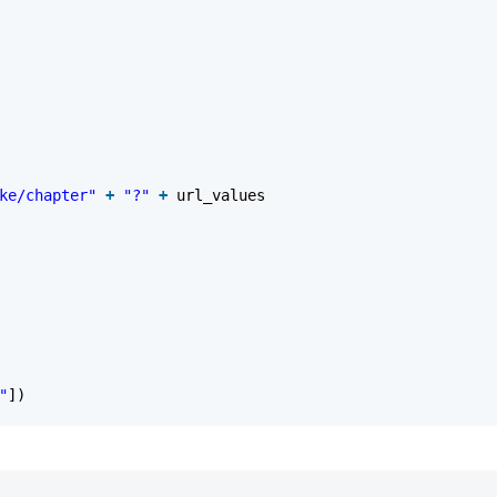
ke/chapter"
+
"?"
+
url_values
"
])