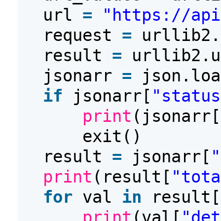
url
=
"https://api
request
=
urllib2.
result
=
urllib2.u
jsonarr
=
json.loa
if
jsonarr[
"status
print
(jsonarr[
exit()
result
=
jsonarr[
"
print
(result[
"tota
for
val
in
result[
print
(val[
"det