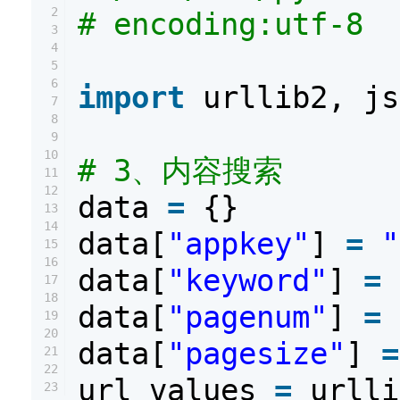
2
# encoding:utf-8
3
4
5
6
import
urllib2, js
7
8
9
10
# 3、内容搜索
11
12
data
=
{}
13
14
data[
"appkey"
]
=
"
15
16
data[
"keyword"
]
=
17
18
data[
"pagenum"
]
=
19
20
data[
"pagesize"
]
=
21
22
url_values
=
urlli
23