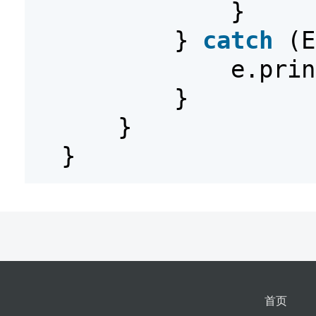
}
}
catch
(E
e.prin
}
}
}
首页