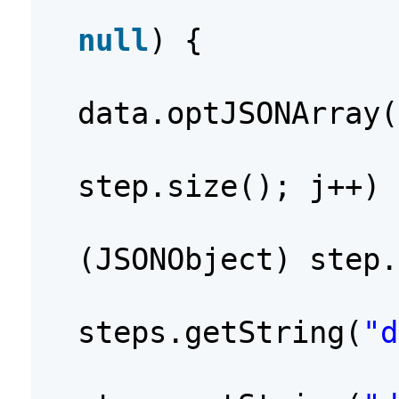
null
) {
data.optJSONArray(
step.size(); j++) 
(JSONObject) step.
steps.getString(
"d