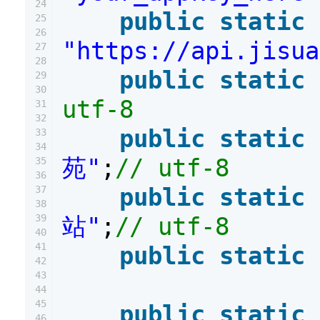
24
public
static
25
26
"https://api.jisua
27
28
public
static
29
30
utf-8
31
32
public
static
33
34
苑"
;
// utf-8
35
36
public
static
37
38
39
站"
;
// utf-8
40
41
public
static
42
43
44
45
public
static
46