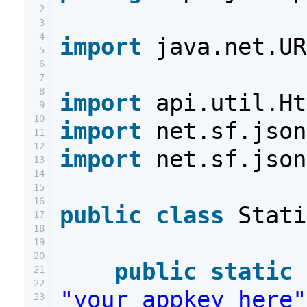
2
3
4
import
java.net.UR
5
6
7
8
import
api.util.Ht
9
10
import
net.sf.json
11
12
import
net.sf.json
13
14
15
16
public
class
Stati
17
18
19
20
public
static
21
22
"your_appkey_here"
23