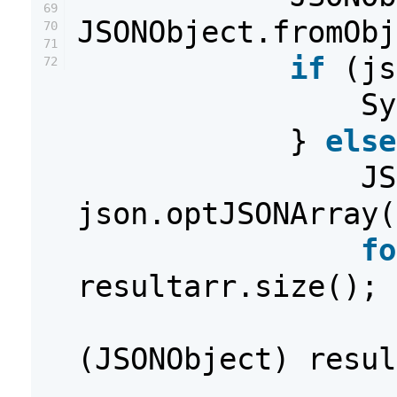
69
JSONObject.fromObj
70
71
if
(js
72
Sy
}
else
JS
json.optJSONArray(
fo
resultarr.size(); 
(JSONObject) resul