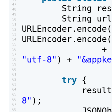
47
String re
48
49
String ur
50
51
URLEncoder.encode
52
53
URLEncoder.encode
54
55
+
56
57
"utf-8"
) +
"&appke
58
59
60
61
try
{
62
63
resul
64
65
8"
);
66
67
JSONOb
68