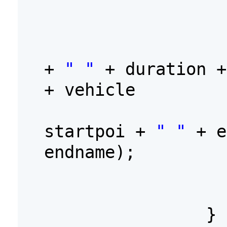
+
" "
+ duration 
+ vehicle
startpoi +
" "
+ 
endname);
}