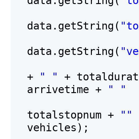
data.getString(
"to
data.getString(
"to
data.getString(
"ve
+
" "
+ totaldura
arrivetime +
" "
totalstopnum +
""
vehicles);