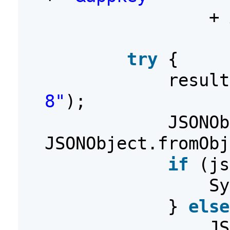
+ 
try
{
resul
8"
);
JSONOb
JSONObject.fromObj
if
(js
Sy
}
else
JS