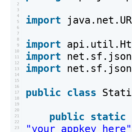
2
3
4
import
java.net.UR
5
6
7
8
import
api.util.Ht
9
10
import
net.sf.json
11
12
import
net.sf.json
13
14
15
16
public
class
Stati
17
18
19
20
public
static
21
22
"your_appkey_here"
23