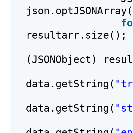
json.optJSONArray(
fo
resultarr.size(); 
(JSONObject) resul
data.getString(
"tr
data.getString(
"st
data.getString(
"en