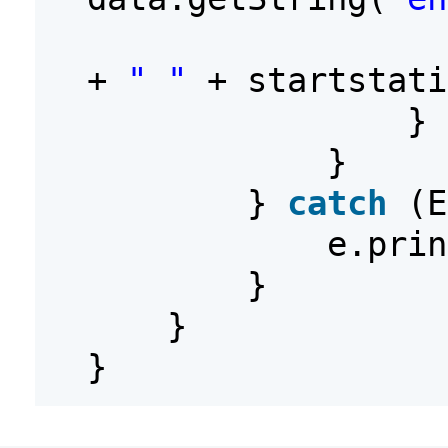
+
" "
+ startstat
}
}
}
catch
(E
e.prin
}
}
}