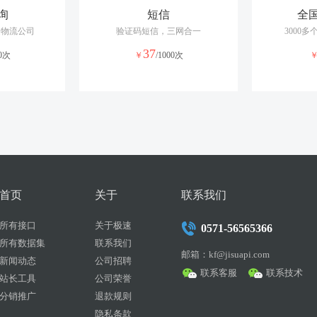
询
短信
全
递物流公司
验证码短信，三网合一
3000
37
00次
￥
/1000次
首页
关于
联系我们
所有接口
关于极速
0571-56565366
所有数据集
联系我们
邮箱：kf@jisuapi.com
新闻动态
公司招聘
联系客服
联系技术
站长工具
公司荣誉
分销推广
退款规则
隐私条款