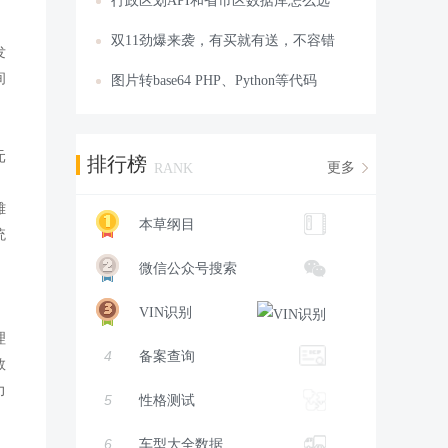
行政区划API和省市区数据库怎么选
双11劲爆来袭，有买就有送，不容错
发
间
图片转base64 PHP、Python等代码
元
排行榜
更多
RANK
、
雏
本草纲目
统
微信公众号搜索
VIN识别
理
4
备案查询
数
力
5
性格测试
6
车型大全数据