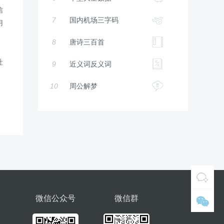
信
7
国内机场三字码
用
8
唐诗三百首
社
9
近义词反义词
10
周公解梦
微信公众号
微信群