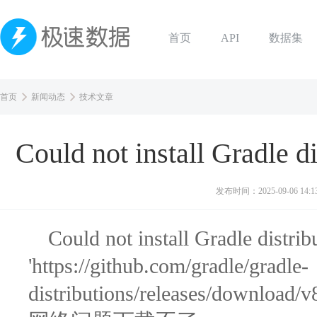
首页
API
数据集
首页
新闻动态
技术文章
Could not install Gradl
发布时间：
2025-09-06 14:1
Could not install Gradle distri
'https://github.com/gradle/gradle-
distributions/releases/download/