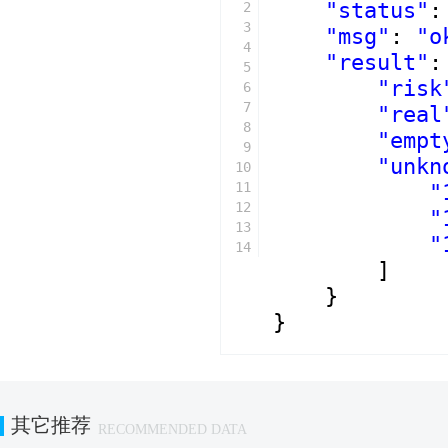
"status"
:
2
3
"msg"
: 
"o
4
"result"
:
5
"risk
6
7
"real
8
"empt
9
"unkn
10
11
"
12
"
13
"
14
]
}
}
其它推荐
RECOMMENDED DATA