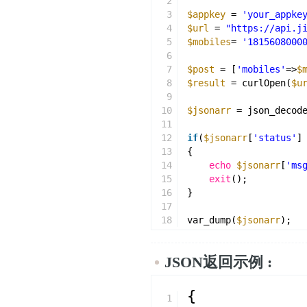
2
3
$appkey
= 
'your_appke
4
$url
= 
"https://api.j
5
$mobiles
= 
'1815608000
6
7
$post
= [
'mobiles'
=>
$
8
$result
= curlOpen(
$u
9
10
$jsonarr
= json_decod
11
12
if
(
$jsonarr
[
'status'
]
13
{
14
echo
$jsonarr
[
'ms
15
exit
();
16
}
17
18
var_dump(
$jsonarr
);
JSON返回示例 :
{
1