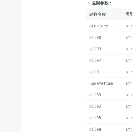
返回参数：
参数名称
类
province
st
oil90
st
oil93
st
oil97
st
oil0
st
updatetime
st
oil89
st
oil92
st
oil95
st
oil98
st