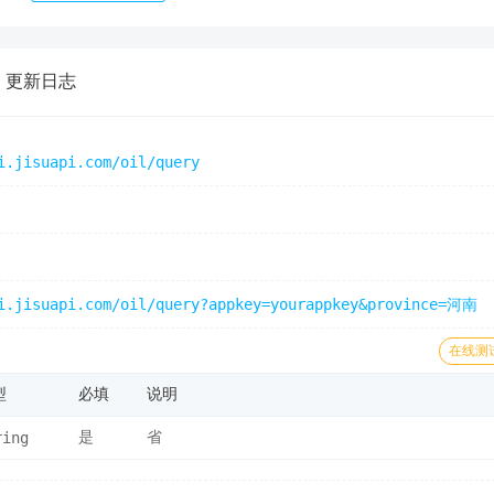
更新日志
i.jisuapi.com/oil/query
i.jisuapi.com/oil/query?appkey=yourappkey&province=河南
在线测
型
必填
说明
ring
是
省