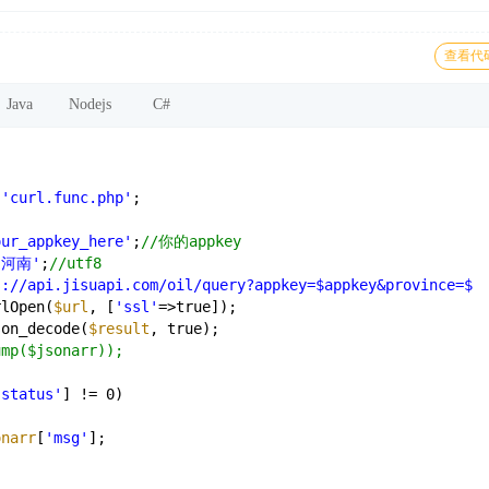
查看代
Java
Nodejs
C#
'curl.func.php'
;
our_appkey_here'
;
//你的appkey
'河南'
;
//utf8
s://api.jisuapi.com/oil/query?appkey=$appkey&province=$p
rlOpen(
$url
, [
'ssl'
=>true]);
son_decode(
$result
, true);
ump($jsonarr));
'status'
] != 0)
onarr
[
'msg'
];