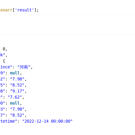
sonarr
[
'result'
];
[
'province'
].
' '
.
$result
[
'oil90'
].
' '
.
$result
[
'oil93'
].
'
: 0,
ok"
,
: {
vince"
: 
"河南"
,
89"
: 
null
,
92"
: 
"7.98"
,
95"
: 
"8.52"
,
98"
: 
"9.17"
,
0"
: 
"7.62"
,
90"
: 
null
,
93"
: 
"7.98"
,
97"
: 
"8.52"
,
atetime"
: 
"2022-12-14 00:00:00"