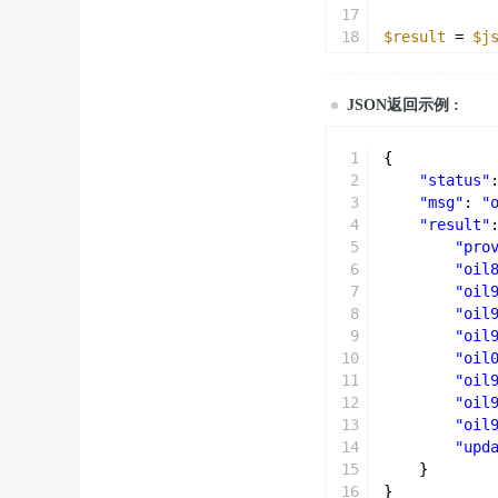
17
18
$result
= 
$j
19
echo
$result
JSON返回示例 :
1
{
2
"status"
3
"msg"
: 
"
4
"result"
5
"pro
6
"oil
7
"oil
8
"oil
9
"oil
10
"oil
11
"oil
12
"oil
13
"oil
14
"upd
15
}
16
}