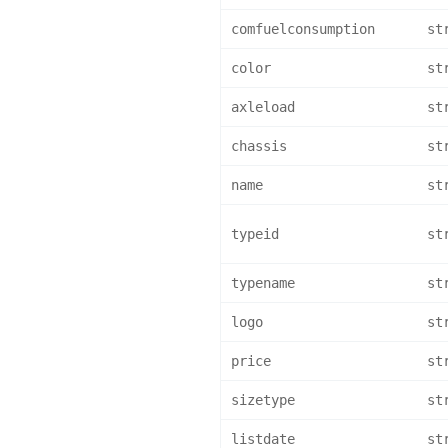
comfuelconsumption
st
color
st
axleload
st
chassis
st
name
st
typeid
st
typename
st
logo
st
price
st
sizetype
st
listdate
st