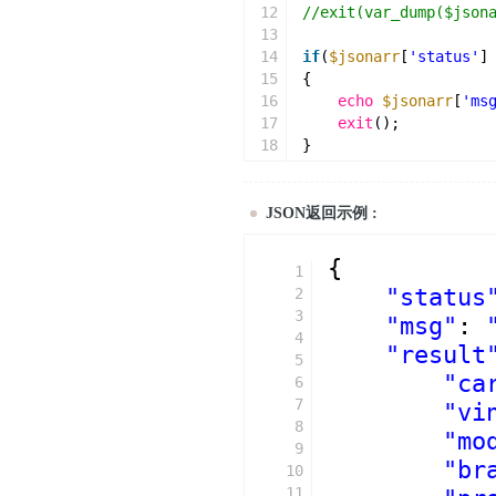
12
//exit(var_dump($json
13
14
if
(
$jsonarr
[
'status'
]
15
{
16
echo
$jsonarr
[
'ms
17
exit
();
18
}
19
20
$result
= 
$jsonarr
[
'r
21
echo
$result
[
'manufac
JSON返回示例 :
22
echo
$result
[
'name'
].
23
echo
$result
[
'comfuel
{
1
24
echo
$result
[
'drivemo
"status
2
3
"msg"
: 
4
"result
5
"ca
6
7
"vi
8
"mo
9
"br
10
11