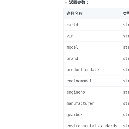
返回参数：
参数名称
类
carid
st
vin
st
model
st
brand
st
productiondate
st
enginemodel
st
engineno
st
manufacturer
st
gearbox
st
environmentalstandards
st