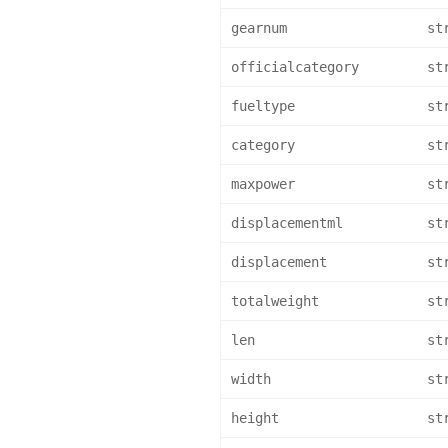
gearnum
st
officialcategory
st
fueltype
st
category
st
maxpower
st
displacementml
st
displacement
st
totalweight
st
len
st
width
st
height
st