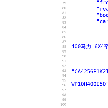
"fr
79
"re
80
81
"bo
82
"ca
83
84
85
86
87
400马力 6X4牵
88
89
90
91
92
"CA4256P1K2
93
94
95
WP10H400E50
96
97
98
99
100