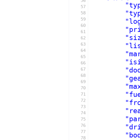
56
"ty
57
"ty
58
59
"lo
60
"pr
61
"si
62
63
"li
64
"ma
65
"is
66
"do
67
68
"ge
69
"ma
70
"fu
71
72
"fr
73
"re
74
"pa
75
76
"dr
77
"bo
78