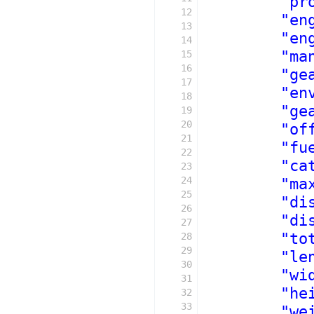
"pr
12
"en
13
"en
14
"ma
15
16
"ge
17
"en
18
"ge
19
20
"of
21
"fu
22
"ca
23
24
"ma
25
"di
26
"di
27
"to
28
29
"le
30
"wi
31
"he
32
33
"we