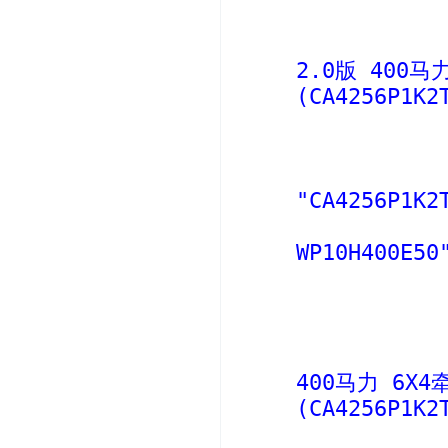
2.0版 400马
(CA4256P1K2
"CA4256P1K2
WP10H400E50
400马力 6X
(CA4256P1K2