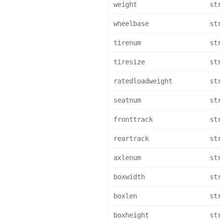
weight
st
wheelbase
st
tirenum
st
tiresize
st
ratedloadweight
st
seatnum
st
fronttrack
st
reartrack
st
axlenum
st
boxwidth
st
boxlen
st
boxheight
st