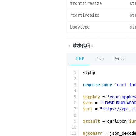
fronttiresize
st
reartiresize
st
bodytype
st
请求代码：
PHP
Java
Python
1
<?php
2
3
require_once
'curl.fu
4
5
$appkey
= 
'your_appke
6
$vin
= 
'LFWSRURH6LAP0
7
$url
= 
"https://api.j
8
9
$result
= curlOpen(
$u
10
11
$jsonarr
= json_decod