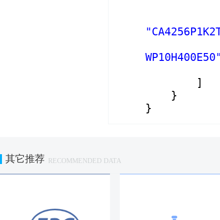
"CA4256P1K2
WP10H400E50
]
}
}
其它推荐
RECOMMENDED DATA