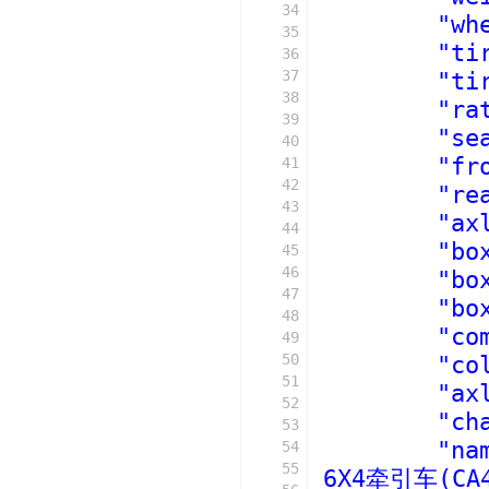
34
"wh
35
"ti
36
37
"ti
38
"ra
39
"se
40
"fr
41
42
"re
43
"ax
44
"bo
45
46
"bo
47
"bo
48
"co
49
50
"co
51
"ax
52
"ch
53
"na
54
55
6X4牵引车(CA4