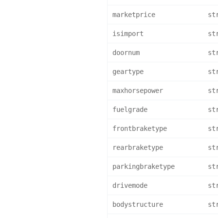
marketprice
st
isimport
st
doornum
st
geartype
st
maxhorsepower
st
fuelgrade
st
frontbraketype
st
rearbraketype
st
parkingbraketype
st
drivemode
st
bodystructure
st