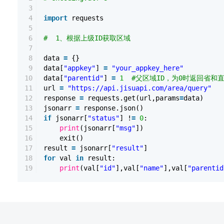
3
4
import
requests
5
6
# 1、根据上级ID获取区域
7
8
data
=
{}
9
data[
"appkey"
]
=
"your_appkey_here"
10
data[
"parentid"
]
=
1
#父区域ID，为0时返回省和
11
url
=
"https://api.jisuapi.com/area/query"
12
response
=
requests.get(url,params
=
data)
13
jsonarr
=
response.json()
14
if
jsonarr[
"status"
] !
=
0
:
15
print
(jsonarr[
"msg"
])
16
exit()
17
result
=
jsonarr[
"result"
]
18
for
val
in
result:
19
print
(val[
"id"
],val[
"name"
],val[
"parentid