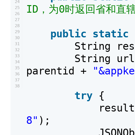
24
ID，为0时返回省和直
25
26
27
28
public
static
29
30
String re
31
32
String ur
33
34
parentid +
"&appke
35
36
37
38
try
{
resul
8"
);
JSONOb