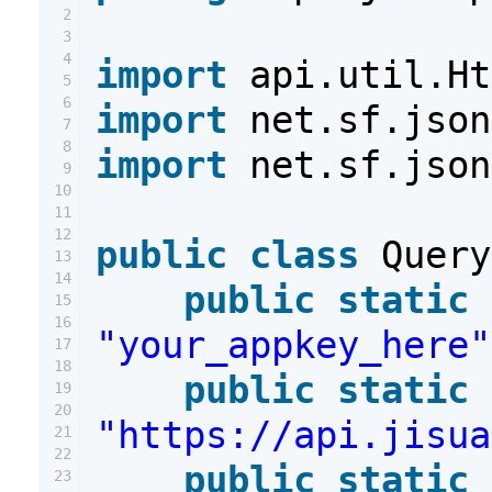
2
3
4
import
api.util.Ht
5
6
import
net.sf.json
7
8
import
net.sf.json
9
10
11
12
public
class
Query
13
14
public
static
15
16
"your_appkey_here"
17
18
public
static
19
20
"https://api.jisua
21
22
public
static
23