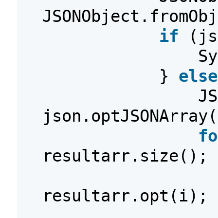
JSONObject.fromObj
if
(js
Sy
}
else
JS
json.optJSONArray(
fo
resultarr.size(); 
resultarr.opt(i);