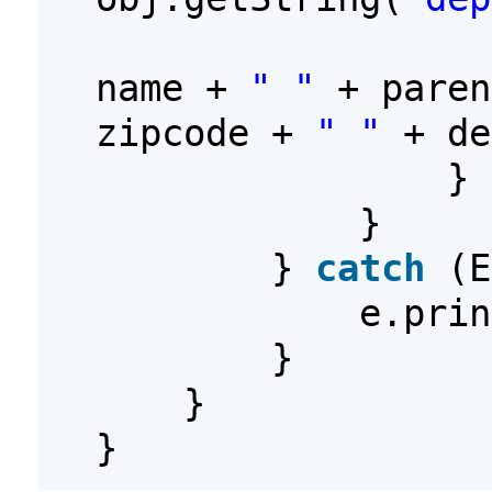
name +
" "
+ pare
zipcode +
" "
+ de
}
}
}
catch
(E
e.prin
}
}
}