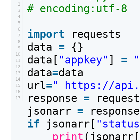
2
# encoding:utf-8
3
4
5
6
import
requests
7
8
data
=
{}
9
10
data[
"appkey"
]
=
"
11
12
data
=
data
13
14
url
=
" https://api.
15
16
response
=
request
17
jsonarr
=
response
if
jsonarr[
"status
print
(jsonarr[