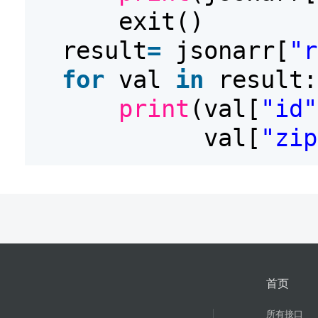
exit()
result
=
jsonarr[
"r
for
val
in
result:
print
(val[
"id"
val[
"zip
首页
所有接口