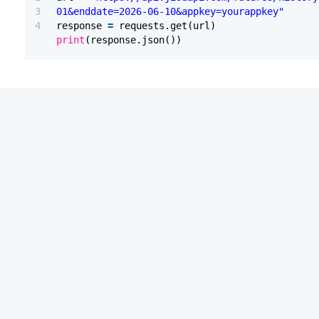
3
01&enddate=2026-06-10&appkey=yourappkey"
4
response
=
requests.get(url)
print
(response.json())