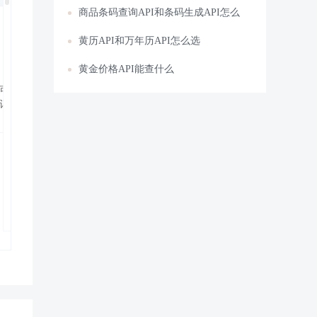
商品条码查询API和条码生成API怎么
黄历API和万年历API怎么选
黄金价格API能查什么
可得如意郎君……
记找回零钱，所以要小心。