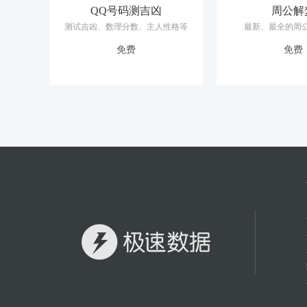
梦里看见自己的脸，一方面有可能
QQ号码测吉凶
周公解
梦见自己用镜子看自己的脸，也有
测试吉凶、数理分数、主人性格等
最新、最全的周
梦见把自己的脸遮盖起来，暗示了
梦见自己对别人的脸特别关注，暗
免费
免费
梦见漂亮明快、神情开朗的脸，预
梦见有人满面笑容，预示你可能会
如果梦中的脸，不但漂亮，还让你
梦见丑陋的脸，或是五官歪斜，挤
如果梦见陌生的、面目狰狞或怪异
如果是梦见家人或朋友突然有张可
梦见扭曲的脸，也表示将遭遇灾祸
如果梦见自己的脸变扭曲了，暗示
梦见朋友或爱人的脸变得扭曲，可
如果梦见自己的脸变丑了，并且梦
梦见自己的脸变得异常漂亮俊美，
梦见自己的脸肿了，或是变胖了，
梦见自己脸上多了很多皱纹，预示
梦见脸变得憔悴，缺乏生气，预示
梦见脸上长痘或生疮，不用太过担
梦见自己恋人的脸变得衰老，预示
梦见脸很脏，满面污垢，预示你会
梦见挡着脸，预示可能会有感情纠
原版周公解梦：