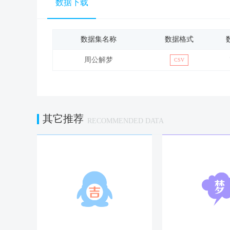
数据下载
商人梦见自己长了许多只脚，会捞
梦见洗脚，预示着贪婪。
梦见踢别人的脚，会受他人辱。
数据集名称
数据格式
脚
梦见脚烫伤，会因一时糊涂，遭受
梦见脚肿大，会左支右绌，负债累
周公解梦
梦见脚受伤，表示工作或会发生疾
CSV
梦见双脚残废,要小心提防别人诬
梦见脚脏了，表示对性厌恶或是会
梦见自己的手脚被绑表示你最近会
头是忧愁
其它推荐
RECOMMENDED DATA
人身体的各部分中，头是离烦恼最
梦见自己头大了，是提升的先兆。
梦见在镜子中看到自己的头，同样
梦见有人挥动着剑企图砍自己的头
头
梦见吃被砍掉头的动物肉，要发财
而如果双手抱头，则是把忧愁抓在
梦见用镜子照自己的头，是祥瑞，
梦见双手抱头，捷报频传。
头上长疽不久,头意味着生，头上
在中国人的传统观念里，脸和面子