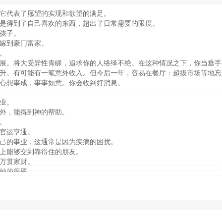
它代表了愿望的实现和欲望的满足。
是得到了自己喜欢的东西，超出了日常需要的限度。
孩子。
嫁到豪门富家。
。
展。将大受异性青睬，追求你的人络绎不绝。在这种情况之下，你当垂手
升。有可能有一笔意外收入。但今后一年，容易在餐厅：超级市场等地忘
心想事成，事事如意。你会收到好消息。
业。
外，能得到神的帮助。
。
官运亨通。
己的事业，这通常是因为疾病的困扰。
上能够交到靠得住的朋友。
万贯家财。
她的很硬。
。虽然收入少，但支出却比收入要多，所以经常囊中羞涩。
罹患疾病，应特别注意。
通常表示人的根基将要发生变化。