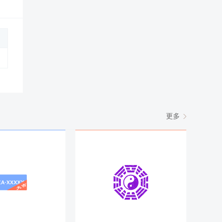
更多
着自己的本分。也就是说，自己份内的烦心事会更多，这通常就被看成是
够的勇气去承担，所以才会得到上级的赏识。
人的不满。自己和家人都应该注意，要谨言慎行，小心驶得万年船。
干也支撑不了多久。败坏的生失去了存在的资格，当然就只能走向灭亡。