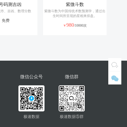
假的面具。另一方面，也有可能在提醒你将会发生不愉快的事；对已经结
号码测吉凶
紫微斗数
没有信心，希望能改善自己的形象；另一方面，可能表示近期你正考虑如
城市、吉凶、数理分数
紫微斗数为中国传统术数预测学，通过出
生时间所呈现的星相来排盘。
你应该关注生命中那些真正重要的人。
免费
980
￥
/10000次
中得到乐趣。
人做这样的梦，还有可能表示感情方面会遭到打击，出现波折。如果这张
应，内心痛苦。
微信公众号
微信群
任，并还可能发挥领导能力，带领大家解决问题。
在运动中可能会有好运气，也许会碰上喜欢的人，或收到意外的惊喜。
极速数据
极速数据⑤群