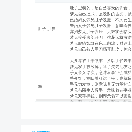
肚子里装的，是自己喜欢的饮食，
梦见自己肚胀，是发财的吉兆，就
已婚妇女梦见肚子发胀，不久要生
未婚女子梦见肚子发胀，意味着要
肚子 肚皮
寡妇梦见肚子发胀，大难将会临头
梦见接受腹部开刀，桃花运将有进
梦见腹痛如绞在床上翻滚，财运上
梦见自己被人用刀挡开肚皮，你会
人要靠双手来做事，所以手代表事
梦见双手被砍掉，除了失去朋友之
手又长又结实，意味着事业会成功
手变红，意味着红运当头，也就是
手无力发黄，则意味着无力掌控自
手
梦见与陌生人握手，意味着在事业
梦见双手握钱，则预示着可以聚集
女人梦见自己的手变得坚硬，预示
梦见洗手，在金钱方面将不断受苦
梦见自己的手脚被绑表示你最近会
脚是人的根基。当脚在梦中出现，
梦见自己的脚被砍，能当官。