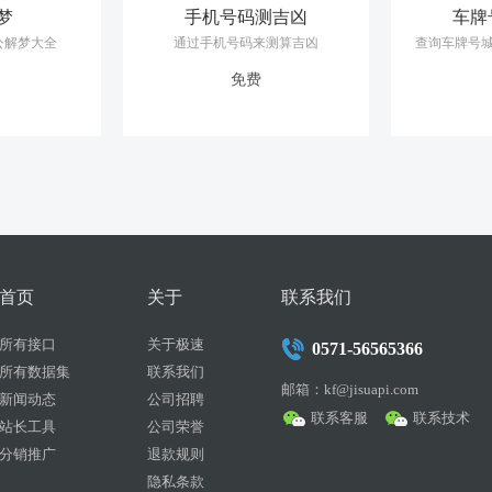
表示你在反省自我，思索和追寻一个真实的自我，或是警告自己，抛弃虚
梦
手机号码测吉凶
车牌
两方面的含义。一方面，可能表示你心中对自己形象不满，对自己的容貌
公解梦大全
通过手机号码来测算吉凶
查询车牌号
做梦人想掩藏自我，拒绝表达自己的真实想法，或想遮掩自己的能力。
示你在生活中正努力尝试了解、关注别人。梦见几张不同的脸，可能提醒
免费
示你心情愉快，生活幸福开心。
结识新的朋友。
感觉诚挚，或很放心，暗示你工作顺利，或将得到令你满意的工作，并从
眉弄眼的脸，暗示你可能会遇到麻烦，陷入恶劣的困境，内心烦恼。年轻
可怕的脸，还提醒你周围可能会出现心怀叵测的敌人。
怕的脸，则暗示那个人将遭遇不幸，或不正当的钱财收入。
。
了你内心正在矛盾挣扎，或者感到十分自卑。
能表示你潜意识中感到，他们心中正有十分矛盾的心理。
里感到悲哀，暗示你在爱情方面将遭遇挫折，可能始终得不到心上人的回
首页
关于
联系我们
并在梦里感到高兴，表示近期与人交往方面十分顺利，深受大家喜爱、信
或比原来红，都预示你会发财，或得到提升，跻身富贵。
所有接口
关于极速
0571-56565366
可能将经历一段拮据的日子，经济压力加大，生活质量下降。
所有数据集
联系我们
你近期工作繁忙，朋友增多，虽然有些操劳奔波，但并不需要担心。
邮箱：kf@jisuapi.com
新闻动态
公司招聘
心，表示你需要加强运动；原本就喜欢运动的人做这样的梦，则表示近期
联系客服
联系技术
你们之间可能正在渐渐疏远，关系将会破裂。
站长工具
公司荣誉
有灾祸不幸，近期要提高警惕。
分销推广
退款规则
葛，或是和人有奸情、丑闻，害怕被人发现。
隐私条款