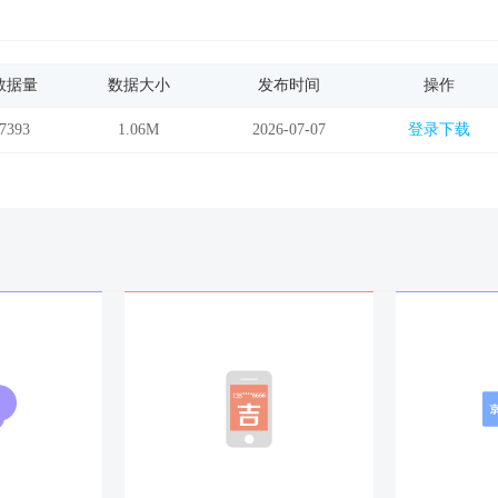
钱。
数据量
数据大小
发布时间
操作
重大损失。
累。
7393
1.06M
2026-07-07
登录下载
玻
告你，会有丑闻发生在你身上，但并没有危险之事。
有不正常的性关係。
罹患疾病，应特别注意。
近的地方，所以头通常表示着忧愁。
也可能是忧愁增加，但这并不像头发那样，预示着外加的忧愁，而是意味
也是意味着提升，但这是因为有勇气面对自己的问题，对份内的职责有足
，是提醒自己和家人要谨言慎行，小心翼翼，意味着自己的忧愁会引起别
。
手中，一切尽在掌握，所以通常被解释为捷报频传。
要被擢升。
长疽是指生的根基开始腐败变质，就像一棵树的根已经烂掉，再茂盛的枝
直接相关。梦里的脸，因而也多与形象、能力、人际关系和运气有关。