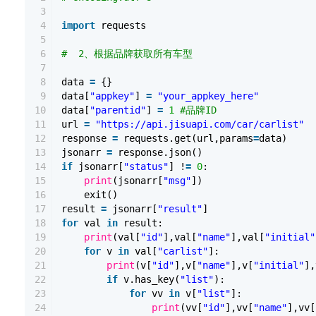
3
4
import
requests
5
6
# 2、根据品牌获取所有车型
7
8
data
=
{}
9
data[
"appkey"
]
=
"your_appkey_here"
10
data[
"parentid"
]
=
1
#品牌ID
11
url
=
"https://api.jisuapi.com/car/carlist"
12
response
=
requests.get(url,params
=
data)
13
jsonarr
=
response.json()
14
if
jsonarr[
"status"
] !
=
0
:
15
print
(jsonarr[
"msg"
])
16
exit()
17
result
=
jsonarr[
"result"
]
18
for
val
in
result:
19
print
(val[
"id"
],val[
"name"
],val[
"initial"
20
for
v
in
val[
"carlist"
]:
21
print
(v[
"id"
],v[
"name"
],v[
"initial"
],
22
if
v.has_key(
"list"
):
23
for
vv
in
v[
"list"
]:
24
print
(vv[
"id"
],vv[
"name"
],vv[