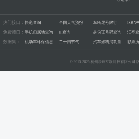
热门接口：
快递查询
全国天气预报
车辆尾号限行
ISB
免费接口：
手机归属地查询
IP查询
身份证号码查询
汇率
数据集：
机动车环保信息
二十四节气
汽车燃料消耗量
彩票
© 2015-2025 杭州极速互联科技有限公司