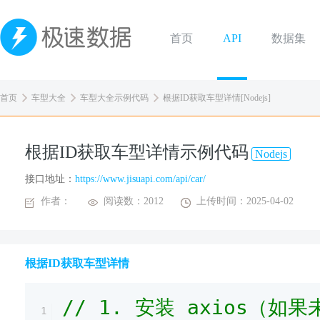
首页
API
数据集
首页
车型大全
车型大全示例代码
根据ID获取车型详情[Nodejs]
根据ID获取车型详情示例代码
Nodejs
接口地址：
https://www.jisuapi.com/api/car/
作者：
阅读数：2012
上传时间：2025-04-02
根据ID获取车型详情
// 1. 安装 axios（如
1