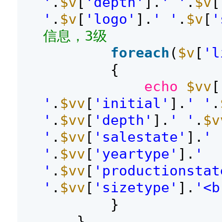
'
.
$v
[
'depth'
].
' '
.
$v
[
'
.
$v
[
'logo'
].
' '
.
$v
[
'
信息，3级
foreach
(
$v
[
'l
{
echo
$vv
[
'
.
$vv
[
'initial'
].
' '
.
'
.
$vv
[
'depth'
].
' '
.
$v
'
.
$vv
[
'salestate'
].
' 
'
.
$vv
[
'yeartype'
].
'
'
.
$vv
[
'productionstat
'
.
$vv
[
'sizetype'
].
'<b
}
}