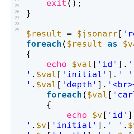
exit
();
25
}
26
27
28
29
$result
=
$jsonarr
[
'r
foreach
(
$result
as
$v
{
echo
$val
[
'id'
].
'
'
.
$val
[
'initial'
].
' '
'
.
$val
[
'depth'
].
'<br>
foreach
(
$val
[
'car
{
echo
$v
[
'id'
]
'
.
$v
[
'initial'
].
' '
.
$