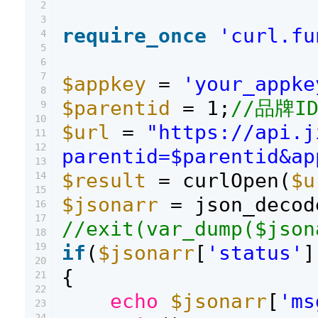
2
3
require_once
'curl.fu
4
5
6
7
$appkey
=
'your_appke
8
$parentid
= 1;
//品牌I
9
10
$url
=
"https://api.j
11
12
parentid=$parentid&ap
13
$result
= curlOpen(
$u
14
15
$jsonarr
= json_decod
16
17
//exit(var_dump($json
18
19
if
(
$jsonarr
[
'status'
]
20
{
21
22
echo
$jsonarr
[
'ms
23
24